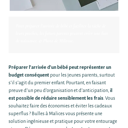
Pour préparer l’arrivée de bébé et faciliter la tâche de
leurs proches, les futurs parents peuvent
créer une liste
de naissance. © Photo de Milirose.
Préparer l’arrivée d’un bébé peut représenter un
budget conséquent
pour les jeunes parents,
surtout
s’il
s’agit
du
premier
enfant.
Pourtant,
en
faisant
preuve
d’un
peu
d’organisation
et
d’anticipation,
il
est possible de réduire sensiblement les frais
. Vous
souhaitez faire des économies
et éviter les cadeaux
superflus ? Bulles à Malices vous présente une
solution ingénieuse et pratique
pour votre entourage